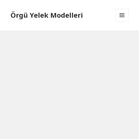
Örgü Yelek Modelleri
MENÜ
VE
BILEŞENLER