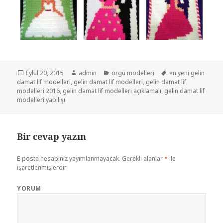
Yayın
Eylül 20, 2015
Yazar
admin
Kategoriler
örgü modelleri
Etiketler
en yeni gelin
damat lif modelleri
tarihi
,
gelin damat lif modelleri
,
gelin damat lif
modelleri 2016
,
gelin damat lif modelleri açıklamalı
,
gelin damat lif
modelleri yapılışı
Bir cevap yazın
E-posta hesabınız yayımlanmayacak.
Gerekli alanlar
*
ile
işaretlenmişlerdir
YORUM