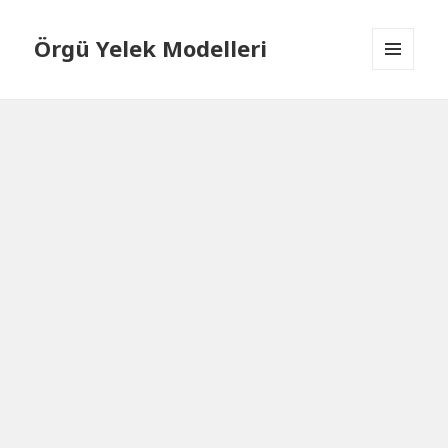
Örgü Yelek Modelleri
MENÜ
VE
BILEŞENLER