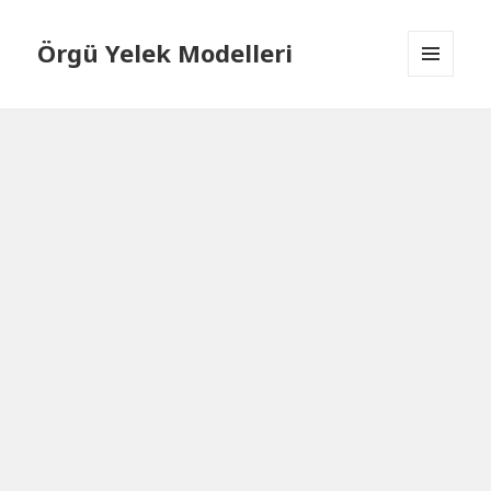
Örgü Yelek Modelleri
MENÜ
VE
BILEŞENLER