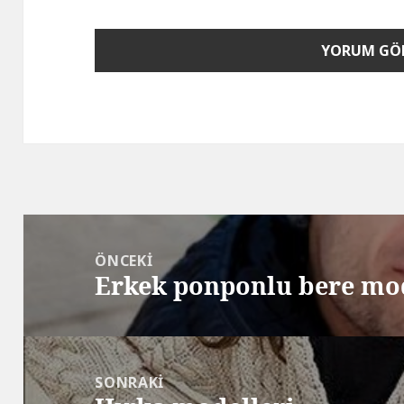
Yazı
dolaşımı
ÖNCEKI
Erkek ponponlu bere mod
Önceki
yazı:
SONRAKI