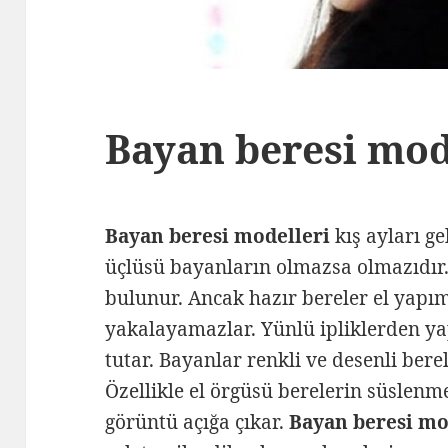
Bayan beresi mod
Bayan beresi modelleri
kış ayları ge
üçlüsü bayanların olmazsa olmazıdır.
bulunur. Ancak hazır bereler el yapımı
yakalayamazlar. Yünlü ipliklerden yap
tutar. Bayanlar renkli ve desenli bere
Özellikle el örgüsü berelerin süslenme
görüntü açığa çıkar.
Bayan beresi mo