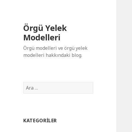
Örgü Yelek
Modelleri
Örgü modelleri ve örgü yelek
modelleri hakkındaki blog.
A
r
a
m
a
KATEGORILER
: