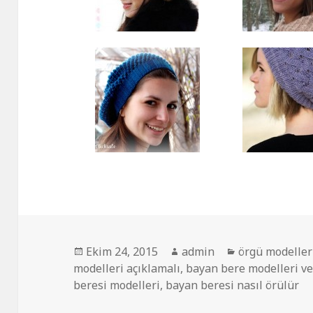
Yayın
Ekim 24, 2015
Yazar
admin
Kategoriler
örgü modeller
modelleri açıklamalı
tarihi
,
bayan bere modelleri ve 
beresi modelleri
,
bayan beresi nasıl örülür