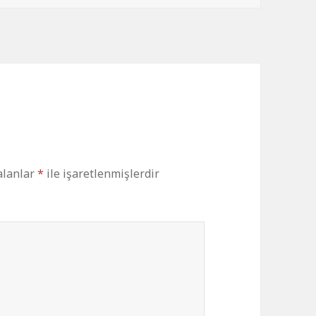
alanlar
*
ile işaretlenmişlerdir