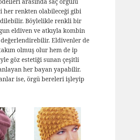
odelleri arasında saç örgülü
 her renkten olabileceği gibi
ilebilir. Böylelikle renkli bir
ygun eldiven ve atkıyla kombin
 değerlendirebilir. Eldivenler de
 takım olmuş olur hem de ip
le göz estetiği sunan çeşitli
 anlayan her bayan yapabilir.
lar ise, örgü bereleri işleyip