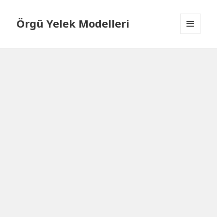
Örgü Yelek Modelleri
MENÜ
VE
BILEŞENLER