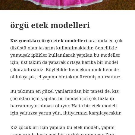
örgü etek modelleri
K
ı
z
ç
ocuklar
ı
ö
rg
ü
etek modelleri
arasında en çok
dizüstü olan tasarım kullanılmaktadır. Genellikle
yumuşak iplikler kullanılarak yapılan bu modeller
için, üst takım da yaparak ortaya harika bir model
çıkarabilirsiniz. Böylelikle hem ekonomik hem de
oldukça şık, el yapımı bir takım üretmiş olursunuz.
Bu takımın en güzel yanlarından bir tanesi de, kız
çocukları için yapılan bu model için çok fazla ip
harcanmıyor olması oluyor. Hatta bir etek modeli
için yalnızca yarım yün, ihtiyacınızı karşılayacaktır.
Kız çocukları için yapılan bu etek modeli, yapım
aşamasında herhangi bir zorluk sunmuyor. Zira