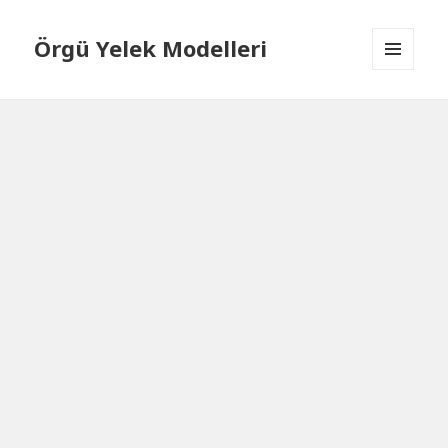
Örgü Yelek Modelleri
MENÜ
VE
BILEŞENLER